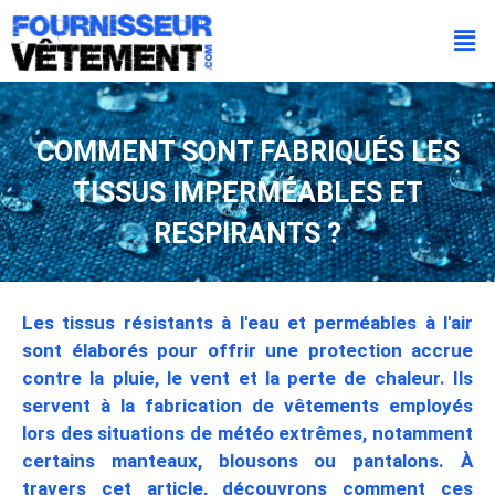
COMMENT SONT FABRIQUÉS LES
TISSUS IMPERMÉABLES ET
RESPIRANTS ?
Les tissus résistants à l'eau et perméables à l'air
sont élaborés pour offrir une protection accrue
contre la pluie, le vent et la perte de chaleur. Ils
servent à la fabrication de vêtements employés
lors des situations de météo extrêmes, notamment
certains manteaux, blousons ou pantalons. À
travers cet article, découvrons comment ces